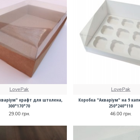
LovePak
LovePak
кваріум" крафт для штолена,
Коробка "Акваріум" на 9 капк
300*170*70
250*240*110
29.00 грн.
46.00 грн.