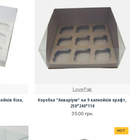
LovePak
ейків біла,
Коробка "Акваріум" на 9 капкейків крафт,
250*240*110
35.00 грн.
HOT