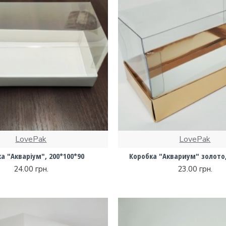
LovePak
LovePak
а "Акваріум", 200*100*90
Коробка "Аквариум" золото,
24.00 грн.
23.00 грн.