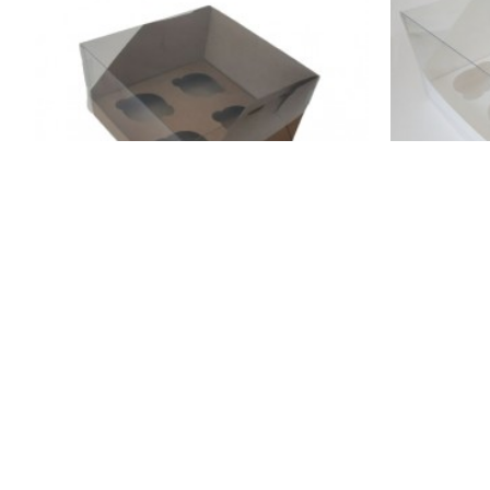
LovePak
Коробка "Аквариум" на 4 капкейка, крафт,
Коробка "Ак
200*200*110
25.00 грн.