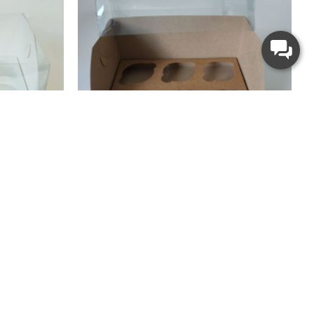
LovePak
йков красная,
Коробка "Аквариум" на 6 капкейков крафт,
240*180*110
30.00 грн.
HOT