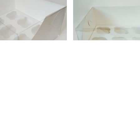
LovePak
LovePak
вариум" на 6 капкейков белая,
Коробка "Аквариум" на 6 капке
240*180*110
240*180*110
39.00 грн.
34.00 грн.