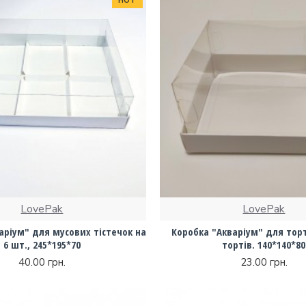
HOT
LovePak
LovePak
аріум" для мусових тістечок на
Коробка "Акваріум" для торт
6 шт., 245*195*70
тортів. 140*140*80
40.00 грн.
23.00 грн.