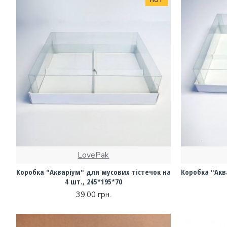
HOT
LovePak
Коробка "Акваріум" для мусових тістечок на
Коробка "Акв
4 шт., 245*195*70
39.00 грн.