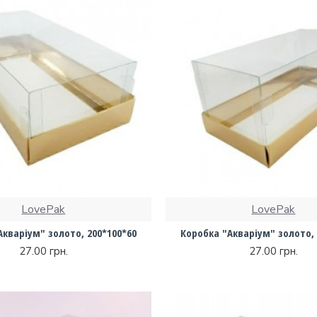
LovePak
LovePak
Акваріум" золото, 200*100*60
Коробка "Акваріум" золото, 
27.00 грн.
27.00 грн.