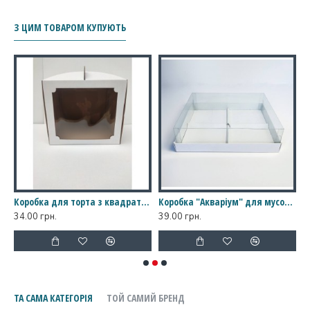
З ЦИМ ТОВАРОМ КУПУЮТЬ
ном, 250*250*300
Коробка для торта з квадратним вікном, 250*250*250 мм
Коробка "Акваріум" для мусових тістечок на 4 шт., 245*195*70
34.00 грн.
39.00 грн.
1
ТА САМА КАТЕГОРІЯ
ТОЙ САМИЙ БРЕНД