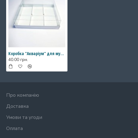
Коробка "Акваріум" для мусових тістечок на 6 шт., 245*195*70
40.00 грн.
Про компанію
Доставка
Умови та угоди
Оплата