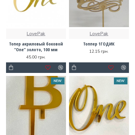
LovePak
LovePak
Топер акриловый боковой
Топпер 1ГОДИК
“One” золото, 100 мм
12.15 грн.
45.00 грн.
NEW
NEW