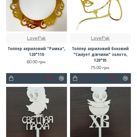
LovePak
LovePak
Топпер акриловий "Рамка",
Топпер акриловий боковий
120*110
"Силует дівчини" золото,
120*95
60.00 грн.
75.00 грн.