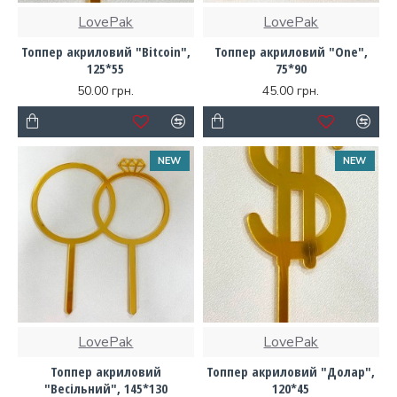
LovePak
LovePak
Топпер акриловий "Bitcoin",
Топпер акриловий "One",
125*55
75*90
50.00 грн.
45.00 грн.
NEW
NEW
LovePak
LovePak
Топпер акриловий
Топпер акриловий "Долар",
"Весільний", 145*130
120*45