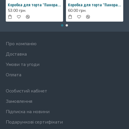
Коробка для торта "Панорама" з прозорими стінками, 146*146*200 мм
Коробка для торта "Панорама" з прозорими стінками, 196*196*200 мм
53.00 грн.
60.00 грн.
Про компанію
Доставка
Умови та угоди
Оплата
Особистий кабінет
Замовлення
Підписка на новини
Подарункові сертифікати