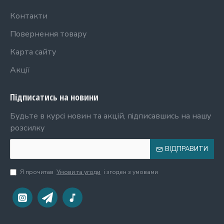
Контакти
Повернення товару
Карта сайту
Акції
Підписатись на новини
Будьте в курсі новин та акцій, підписавшись на нашу
розсилку
ВІДПРАВИТИ
Я прочитав
Умови та угоди
і згоден з умовами