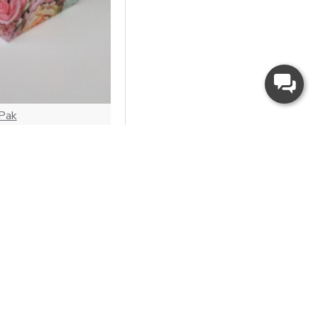
Pak
капкейки, 160*110*85
грн.