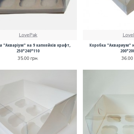
LovePak
Love
а "Акваріум" на 9 капкейків крафт,
Коробка "Аквариум" н
250*240*110
200*20
35.00 грн.
36.00 