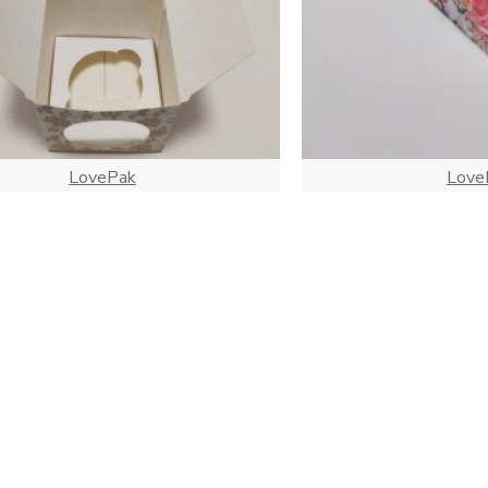
LovePak
Love
 "Золотий візерунок" на 1 какпейк,
Коробка "Квіти" на 2 
90*90*90
12.00 
10.00 грн.