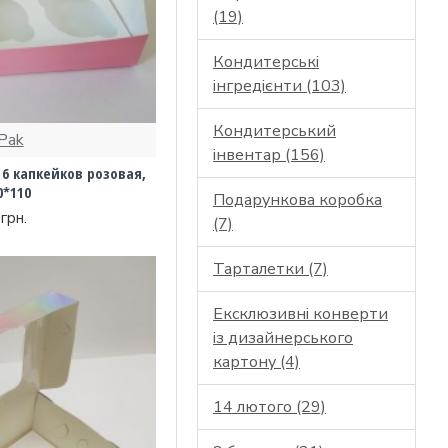
(19)
Кондитерські
інгредієнти (103)
Кондитерський
Pak
інвентар (156)
6 капкейков розовая,
0*110
Подарункова коробка
грн.
(7)
Тарталетки (7)
Ексклюзивні конверти
із дизайнерського
картону (4)
14 лютого (29)