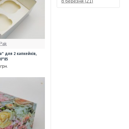
8 березня (21)
Pak
" для 2 капкейків,
0*85
грн.