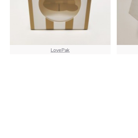
LovePak
Коробка "Золота смужка" на 1 какпейк,
Коробка
90*90*90
10.00 грн.