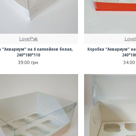
LovePak
Love
 "Аквариум" на 6 капкейков белая,
Коробка "Аквариум" на 
240*180*110
240*18
39.00 грн.
34.00 