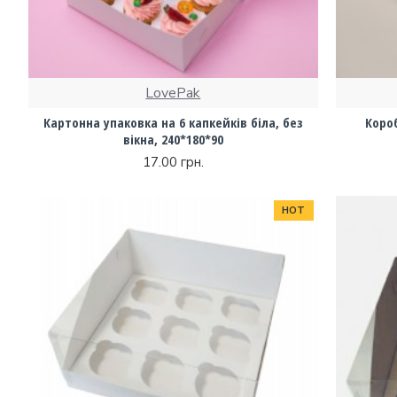
LovePak
Картонна упаковка на 6 капкейків біла, без
Короб
вікна, 240*180*90
17.00 грн.
HOT