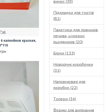
винос (39)
Підкладки для тортів
(81)
Пакетики для пряників,
Pak
печива, цукерок,
6 капкейков красная,
льодяників (20)
0*110
грн.
Бірки (133)
Новорічні коробочки
(31)
Наповнювачі для
коробок (22)
Топери (34)
Форми для випікання