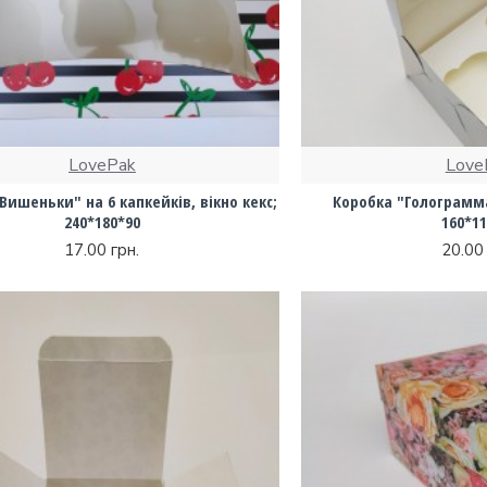
LovePak
Love
Вишеньки" на 6 капкейків, вікно кекс;
Коробка "Голограмма
240*180*90
160*11
17.00 грн.
20.00 