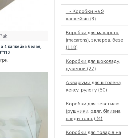
- Коробки на 9
капкейків (9)
Коробки для макаронс
Pak
(macarons), эклеров, безе
а 4 капкейка белая,
(118)
0*110
грн.
Коробки для шоколаду,
цукерок (27)
Акваріуми для штолена,
кексу, рулету (50)
Коробки для текстилю
(рушники, одяг, білизна,
пледи тощо) (4)
Коробки для товарів на