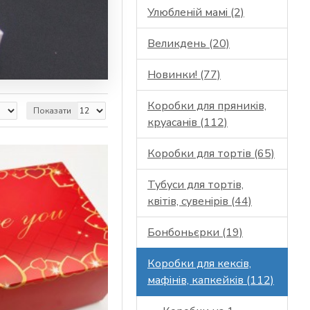
Улюбленій мамі (2)
Великдень (20)
Новинки! (77)
Коробки для пряників,
Показати
круасанів (112)
Коробки для тортів (65)
Тубуси для тортів,
квітів, сувенірів (44)
Бонбоньєрки (19)
Коробки для кексів,
мафінів, капкейків (112)