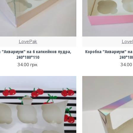
LovePak
Love
 "Аквариум" на 6 капкейков пудра,
Коробка "Аквариум" на 
240*180*110
240*18
34.00 грн.
34.00 