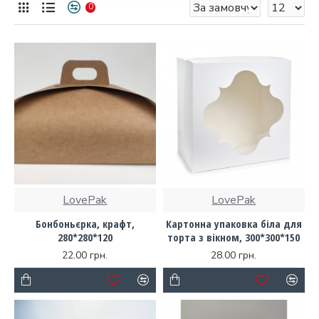
0
LovePak
LovePak
Бонбоньєрка, крафт,
Картонна упаковка біла для
280*280*120
торта з вікном, 300*300*150
22.00 грн.
28.00 грн.