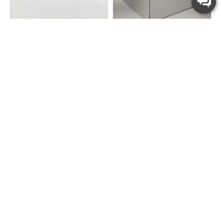
LovePak
LovePak
Коробка для торта із
Коробка для торта із
квадратним вікном,
мікрогофри, без вікна
300*300*250 мм
280*280*300 мм
33.00 грн.
27.00 грн.
HOT
HOT
LovePak
LovePak