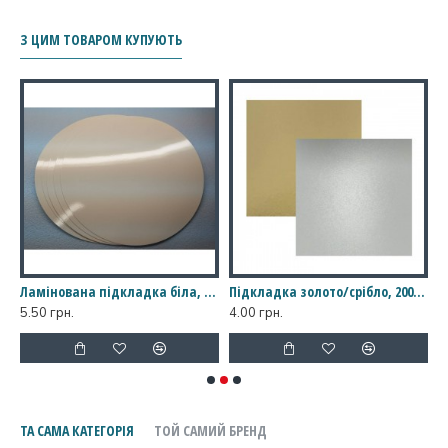
З ЦИМ ТОВАРОМ КУПУЮТЬ
ном, 250*250*150
Ламінована підкладка біла, діаметр 200 мм
Підкладка золото/срібло, 200*200
5.50 грн.
4.00 грн.
1
ТА САМА КАТЕГОРІЯ
ТОЙ САМИЙ БРЕНД