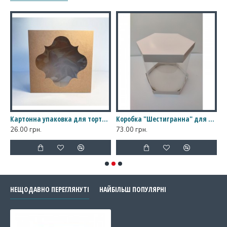
торта з вікном, 300*300*150
Картонна упаковка для торта з вікном, 300*300*150
Коробка "Шестигранна" для торта, квітів; 300*250 мм
26.00 грн.
73.00 грн.
1
НЕЩОДАВНО ПЕРЕГЛЯНУТІ
НАЙБІЛЬШ ПОПУЛЯРНІ