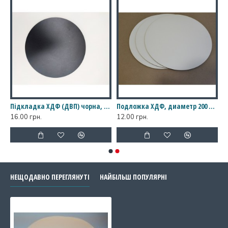
а золото/срібло для тортів кругла, 200 мм
Підкладка ХДФ (ДВП) чорна, діаметр 200 мм
Подложка ХДФ, диаметр 200 мм
16.00 грн.
12.00 грн.
НЕЩОДАВНО ПЕРЕГЛЯНУТІ
НАЙБІЛЬШ ПОПУЛЯРНІ