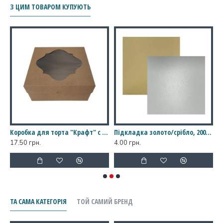
З ЦИМ ТОВАРОМ КУПУЮТЬ
ном, 250*250*150
Коробка для торта "Крафт" с фигурным окном, 200*200*90
Підкладка золото/срібло, 200*200
17.50 грн.
4.00 грн.
1
ТА САМА КАТЕГОРІЯ
ТОЙ САМИЙ БРЕНД