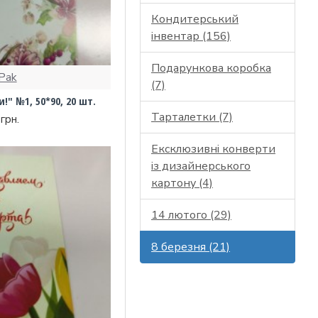
Кондитерський
інвентар (156)
Подарункова коробка
Pak
(7)
!" №1, 50*90, 20 шт.
Тарталетки (7)
грн.
Ексклюзивні конверти
із дизайнерського
картону (4)
14 лютого (29)
8 березня (21)