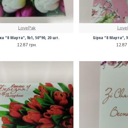
LovePak
Love
ка "8 Марта", №1, 50*90, 20 шт.
Бірка "8 Марта", №
12.87 грн.
12.87 