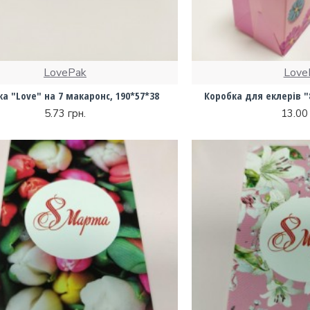
LovePak
Love
а "Love" на 7 макаронс, 190*57*38
Коробка для еклерів "
5.73 грн.
13.00 