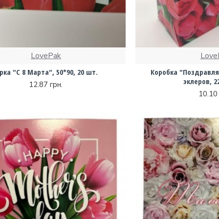
LovePak
Love
ірка "С 8 Марта", 50*90, 20 шт.
Коробка "Поздравля
эклеров, 2
12.87 грн.
10.10 