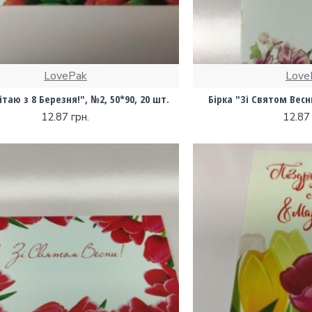
LovePak
Love
ітаю з 8 Березня!", №2, 50*90, 20 шт.
Бірка "Зі Святом Весни
12.87 грн.
12.87 