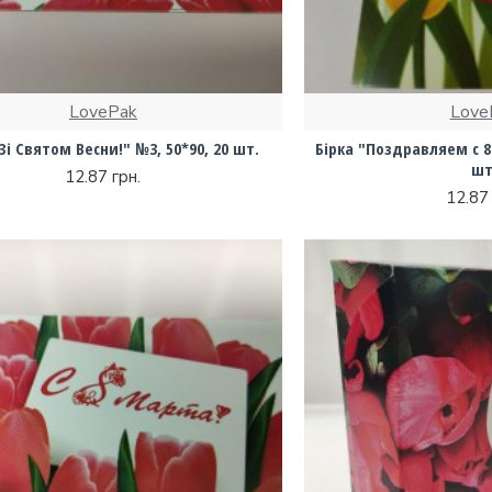
LovePak
Love
Зі Святом Весни!" №3, 50*90, 20 шт.
Бірка "Поздравляем с 8 
шт
12.87 грн.
12.87 