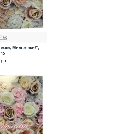
Pak
есни, Милі жінки!",
115
грн.