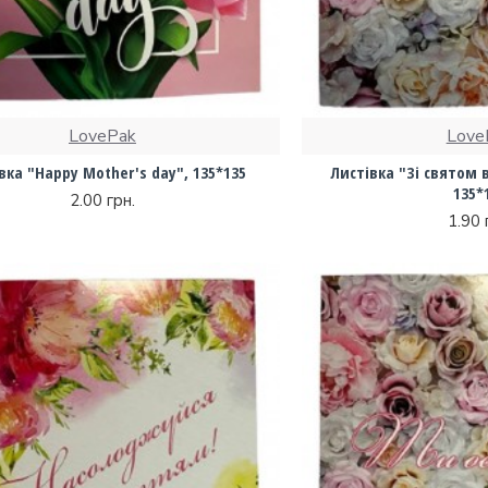
LovePak
Love
вка "Happy Mother's day", 135*135
Листівка "Зі святом в
135*
2.00 грн.
1.90 