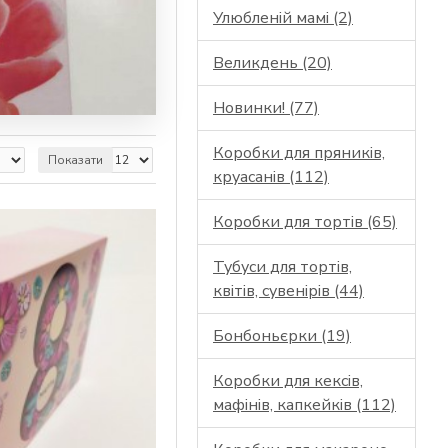
Улюбленій мамі (2)
Великдень (20)
Новинки! (77)
Коробки для пряників,
Показати
круасанів (112)
Коробки для тортів (65)
Тубуси для тортів,
квітів, сувенірів (44)
Бонбоньєрки (19)
Коробки для кексів,
мафінів, капкейків (112)