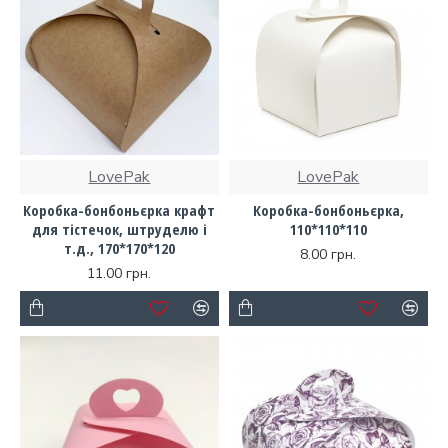
LovePak
LovePak
Коробка-бонбоньєрка крафт
Коробка-бонбоньєрка,
для тістечок, штруделю і
110*110*110
т.д., 170*170*120
8.00 грн.
11.00 грн.