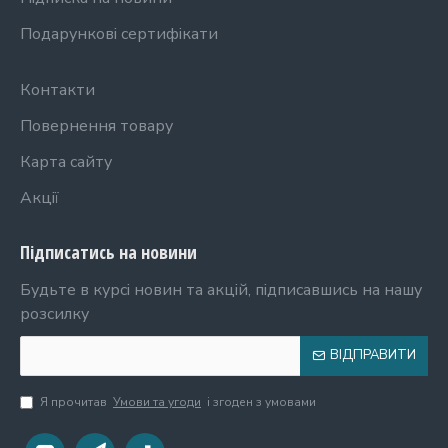
Подарункові сертифікати
Контакти
Повернення товару
Карта сайту
Акції
Підписатись на новини
Будьте в курсі новин та акцій, підписавшись на нашу
розсилку
ВІДПРАВИТИ
Я прочитав
Умови та угоди
і згоден з умовами