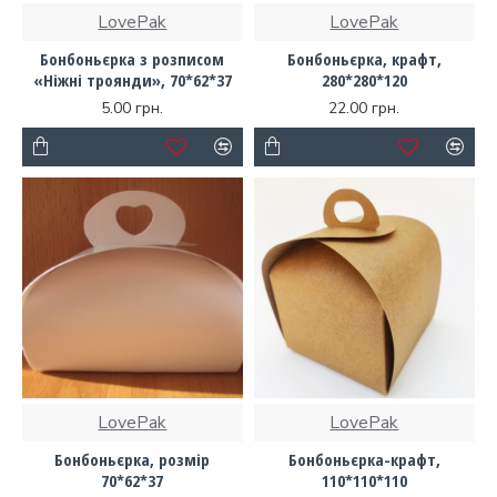
LovePak
LovePak
Бонбоньєрка з розписом
Бонбоньєрка, крафт,
«Ніжні троянди», 70*62*37
280*280*120
5.00 грн.
22.00 грн.
LovePak
LovePak
Бонбоньєрка, розмір
Бонбоньєрка-крафт,
70*62*37
110*110*110