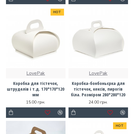
HOT
LovePak
LovePak
Коробка для тістечок,
Коробка-бонбоньєрка для
штруделів і т.д. 170*170*120
тістечок, кексів, пирогів
мм
біла. Розміром 280*280*120
15.00 грн.
24.00 грн.
HOT