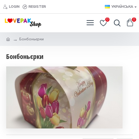
LOGIN
REGISTER
УКРАЇНСЬКА
0
0
Бонбоньєрки
Бонбоньєрки