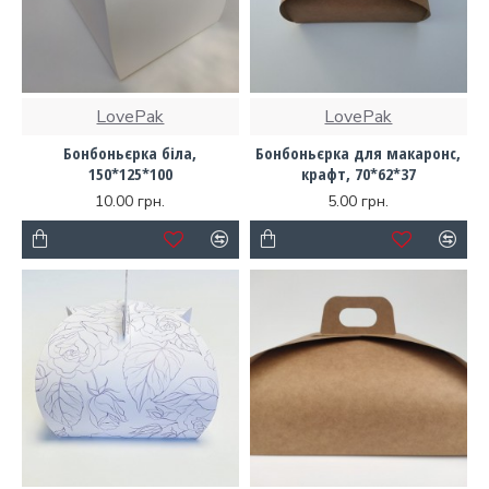
LovePak
LovePak
Бонбоньєрка біла,
Бонбоньєрка для макаронс,
150*125*100
крафт, 70*62*37
10.00 грн.
5.00 грн.