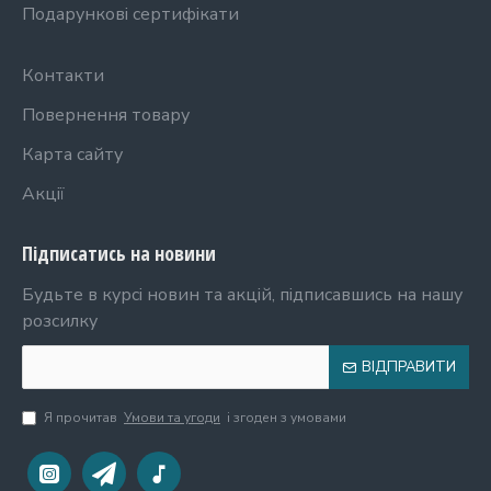
Подарункові сертифікати
Контакти
Повернення товару
Карта сайту
Акції
Підписатись на новини
Будьте в курсі новин та акцій, підписавшись на нашу
розсилку
ВІДПРАВИТИ
Я прочитав
Умови та угоди
і згоден з умовами