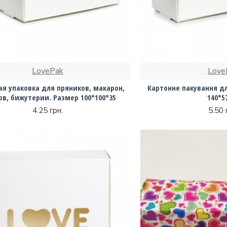
LovePak
Love
ая упаковка для пряников, макарон,
Картонне пакування дл
ов, бижутерии. Размер 100*100*35
140*5
4.25 грн.
5.50 