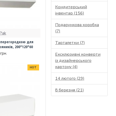
Кондитерський
інвентар (156)
Подарункова коробка
(7)
Pak
з перегородкою для
Тарталетки (7)
ряників, 200*120*60
грн.
Ексклюзивні конверти
із дизайнерського
картону (4)
HOT
14 лютого (29)
8 березня (21)