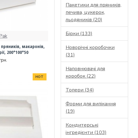
Пакетики для пряників,
печива, цукерок,
льодяників (20)
Бірки (133)
Pak
пряників, макаронів,
Новорічні коробочки
ії, 200*100*50
(31)
грн.
Наповнювачі для
коробок (22)
HOT
Топери (34)
Форми для випікання
(19)
Кондитерські
інгредієнти (103)