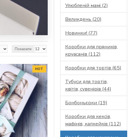
Улюбленій мамі (2)
Великдень (20)
Новинки! (77)
Коробки для пряників,
Показати
круасанів (112)
Коробки для тортів (65)
HOT
Тубуси для тортів,
квітів, сувенірів (44)
Бонбоньєрки (19)
Коробки для кексів,
мафінів, капкейків (112)