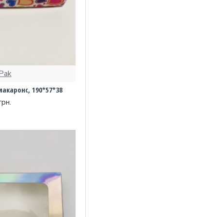
Pak
макаронс, 190*57*38
грн.