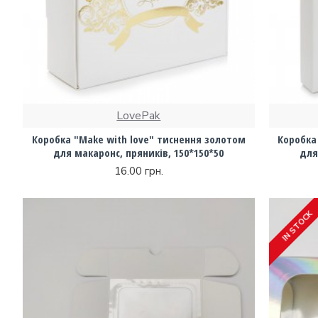
LovePak
Коробка "Make with love" тиснення золотом
Коробка
для макаронс, пряників, 150*150*50
для
16.00 грн.
IN STOCK