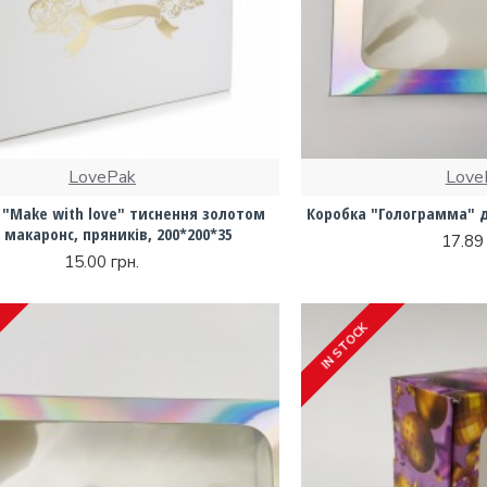
LovePak
Love
 "Make with love" тиснення золотом
Коробка "Голограмма" дл
 макаронс, пряників, 200*200*35
17.89 
15.00 грн.
IN STOCK