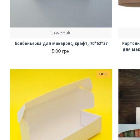
LovePak
Бонбоньєрка для макаронс, крафт, 70*62*37
Картонн
для мак
5.00 грн.
HOT