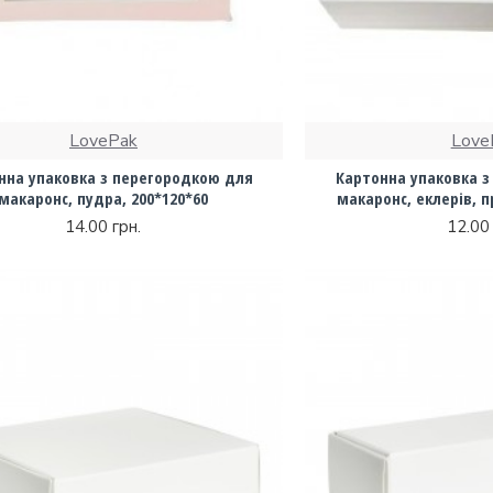
LovePak
Love
нна упаковка з перегородкою для
Картонна упаковка 
макаронc, пудра, 200*120*60
макаронс, еклерів, п
14.00 грн.
12.00 