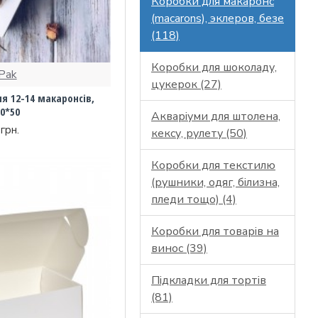
Коробки для макаронс
(macarons), эклеров, безе
(118)
Коробки для шоколаду,
Pak
цукерок (27)
я 12-14 макаронсів,
0*50
Акваріуми для штолена,
грн.
кексу, рулету (50)
Коробки для текстилю
(рушники, одяг, білизна,
пледи тощо) (4)
Коробки для товарів на
винос (39)
Підкладки для тортів
(81)