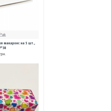
Pak
я макаронс на 5 шт.,
7*38
грн.