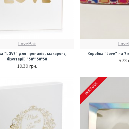
LovePak
Love
а "LOVE" для пряників, макаронс,
Коробка "Love" на 7 
біжутерії, 150*150*50
5.73 
10.30 грн.
IN STOCK