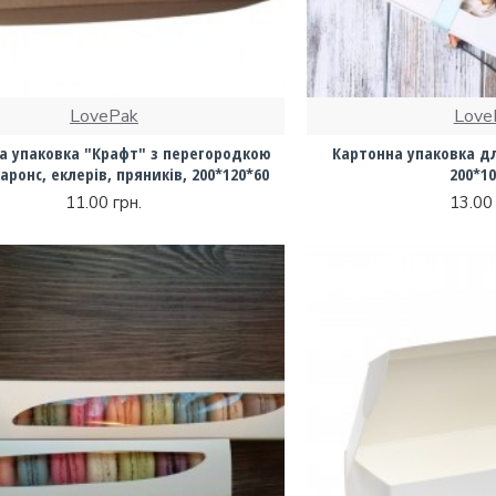
LovePak
Love
а упаковка "Крафт" з перегородкою
Картонна упаковка дл
аронс, еклерів, пряників, 200*120*60
200*10
11.00 грн.
13.00 