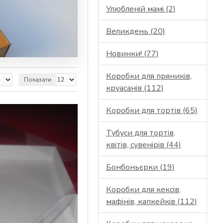
Улюбленій мамі (2)
Великдень (20)
Новинки! (77)
Коробки для пряників,
Показати
круасанів (112)
Коробки для тортів (65)
Тубуси для тортів,
квітів, сувенірів (44)
Бонбоньєрки (19)
Коробки для кексів,
мафінів, капкейків (112)