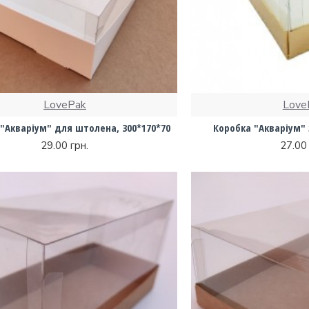
LovePak
Love
"Акваріум" для штолена, 300*170*70
Коробка "Акваріум" 
29.00 грн.
27.00 