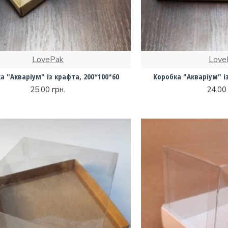
LovePak
Love
а "Акваріум" із крафта, 200*100*60
Коробка "Акваріум" із
25.00 грн.
24.00 