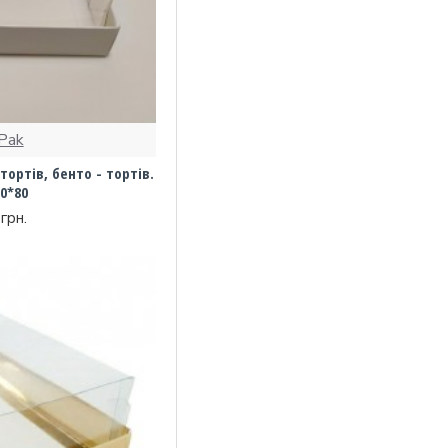
Pak
ортів, бенто - тортів.
0*80
грн.