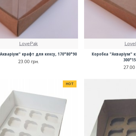
LovePak
Love
Акваріум" крафт для кексу, 170*80*90
Коробка "Акваріум" 
300*15
23.00 грн.
27.00 
HOT