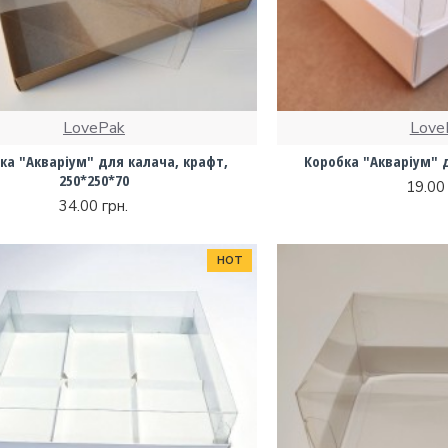
LovePak
Love
ка "Акваріум" для калача, крафт,
Коробка "Акваріум" д
250*250*70
19.00 
34.00 грн.
HOT