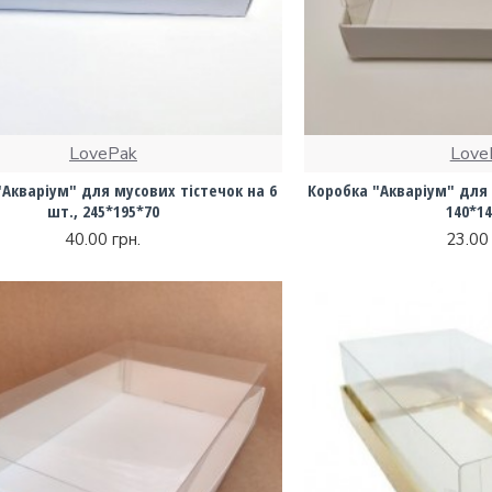
LovePak
Love
"Акваріум" для мусових тістечок на 6
Коробка "Акваріум" для т
шт., 245*195*70
140*14
40.00 грн.
23.00 