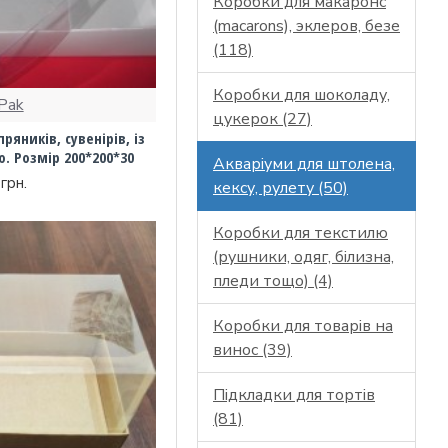
Коробки для макаронс
(macarons), эклеров, безе
(118)
Коробки для шоколаду,
Pak
цукерок (27)
яників, сувенірів, із
. Розмір 200*200*30
Акваріуми для штолена,
грн.
кексу, рулету (50)
Коробки для текстилю
(рушники, одяг, білизна,
пледи тощо) (4)
Коробки для товарів на
винос (39)
Підкладки для тортів
(81)