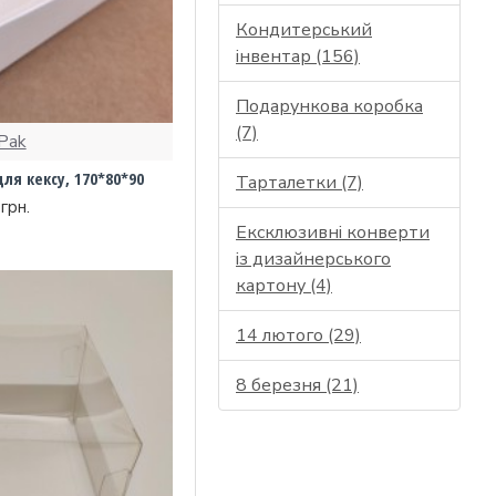
Кондитерський
інвентар (156)
Подарункова коробка
(7)
Pak
ля кексу, 170*80*90
Тарталетки (7)
грн.
Ексклюзивні конверти
із дизайнерського
картону (4)
14 лютого (29)
8 березня (21)