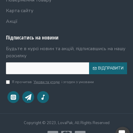
Повернення товару
Карта сайту
Акції
Підписатись на новини
Будьте в курсі новин та акцій, підписавшись на нашу
розсилку
ВІДПРАВИТИ
Я прочитав
Умови та угоди
і згоден з умовами
Copyright © 2023, LovaPak, All Rights Reserved