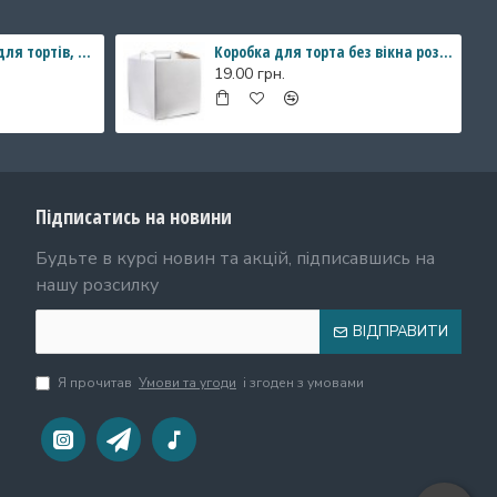
Коробка "Акваріум" для тортів, бенто - тортів. 140*140*80
Коробка для торта без вікна розмір 250*250*150 мм
19.00 грн.
Підписатись на новини
Будьте в курсі новин та акцій, підписавшись на
нашу розсилку
ВІДПРАВИТИ
Я прочитав
Умови та угоди
і згоден з умовами