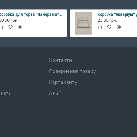
Коробка для торта "Панорама" з прозорими стінками, 196*196*200 мм
60.00 грн.
23.00 грн.
Контакти
Повернення товару
Карта сайту
ікати
Акції