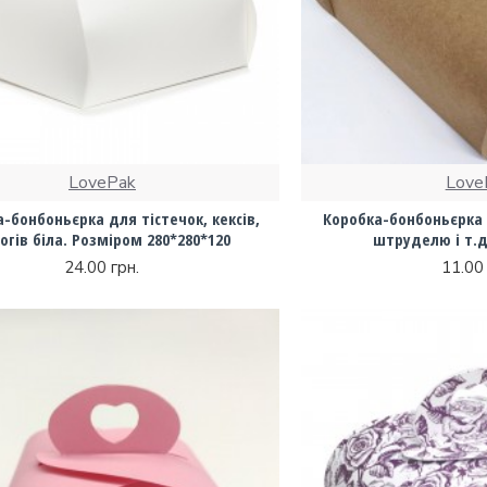
LovePak
Love
-бонбоньєрка для тістечок, кексів,
Коробка-бонбоньєрка 
огів біла. Розміром 280*280*120
штруделю і т.д.
24.00 грн.
11.00 