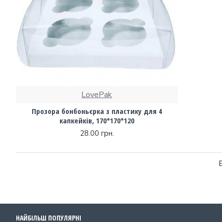
LovePak
Прозора бонбоньєрка з пластику для 4
капкейків, 170*170*120
28.00 грн.
НАЙБІЛЬШ ПОПУЛЯРНІ