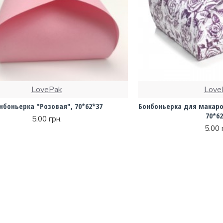
LovePak
Love
нбоньерка "Розовая", 70*62*37
Бонбоньерка для макаро
70*62
5.00 грн.
5.00 