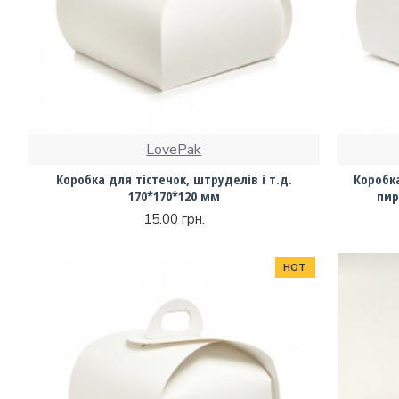
LovePak
Коробка для тістечок, штруделів і т.д.
Коробка
170*170*120 мм
пир
15.00 грн.
HOT