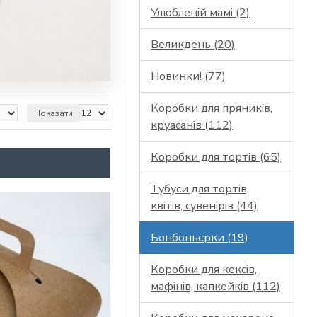
Улюбленій мамі (2)
Великдень (20)
Новинки! (77)
Коробки для пряників,
Показати
круасанів (112)
Коробки для тортів (65)
Тубуси для тортів,
квітів, сувенірів (44)
Бонбоньєрки (19)
Коробки для кексів,
мафінів, капкейків (112)