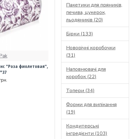
Пакетики для пряників,
печива, цукерок,
льодяників (20)
Бірки (133)
Новорічні коробочки
(31)
Pak
нс "Роза фиолетовая",
Наповнювачі для
*37
коробок (22)
грн.
Топери (34)
Форми для випікання
(19)
Кондитерські
інгредієнти (103)