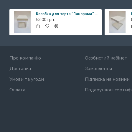
Коробка для торта "Панорама" з прозорими стінками, 146*146*200 мм
53.00 грн.
Про компанію
Особистий кабінет
Доставка
Замовлення
Умови та угоди
Підписка на новини
Оплата
Подарункові сертиф