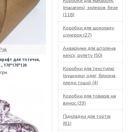
Коробки для макаронс
(macarons), эклеров, безе
(118)
Коробки для шоколаду,
цукерок (27)
Акваріуми для штолена,
Pak
кексу, рулету (50)
крафт для тістечок,
, 170*170*120
Коробки для текстилю
грн.
(рушники, одяг, білизна,
пледи тощо) (4)
Коробки для товарів на
винос (39)
Підкладки для тортів
(81)