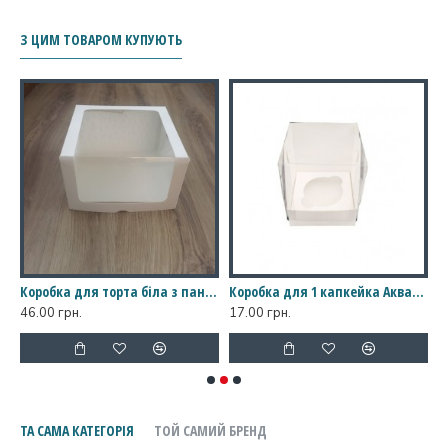
З ЦИМ ТОВАРОМ КУПУЮТЬ
інована, діаметр 300 мм
Коробка для торта біла з панорамним вікном 300*300*150
Коробка для 1 капкейка Акваріум біла, 90*90*110
46.00 грн.
17.00 грн.
1
ТА САМА КАТЕГОРІЯ
ТОЙ САМИЙ БРЕНД