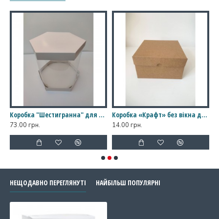
кном, 300*300*150
Коробка "Шестигранна" для торта, квітів; 300*250 мм
Коробка «Крафт» без вікна для бенто-тортів, кексів, сувенірів, 160*160*90
73.00 грн.
14.00 грн.
1
НЕЩОДАВНО ПЕРЕГЛЯНУТІ
НАЙБІЛЬШ ПОПУЛЯРНІ