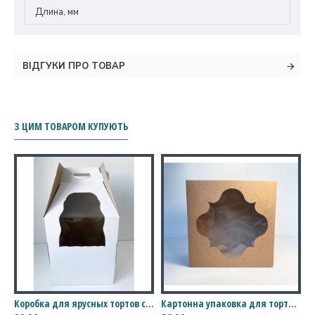
Длина, мм
ВІДГУКИ ПРО ТОВАР
З ЦИМ ТОВАРОМ КУПУЮТЬ
рним вікном 300*300*110
Коробка для ярусных тортов с окном, 360*360*580
Картонна упаковка для торта з вікном, 300*300*150