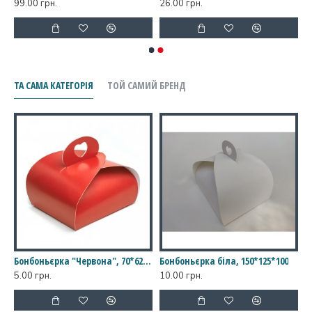
99.00 грн.
26.00 грн.
ТА САМА КАТЕГОРІЯ
ТОЙ САМИЙ БРЕНД
а "Червона", 70*60*45
Бонбоньєрка "Червона", 70*62*37
Бонбоньєрка біла, 150*125*100
5.00 грн.
10.00 грн.
5