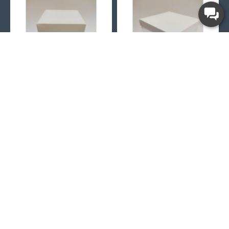
Коробка для торта "Панорама" з прозорими стінками, 146*146*200 мм
Коробка для торта "Панорама" з прозорими стінками, 196*196*200 мм
53.00 грн.
60.00 грн.
Про компанію
Доставка
Умови та угоди
Оплата