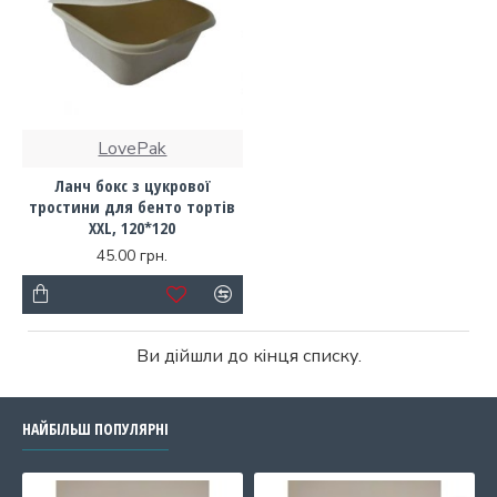
LovePak
Ланч бокс з цукрової
тростини для бенто тортів
ХХL, 120*120
45.00 грн.
Ви дійшли до кінця списку.
НАЙБІЛЬШ ПОПУЛЯРНІ