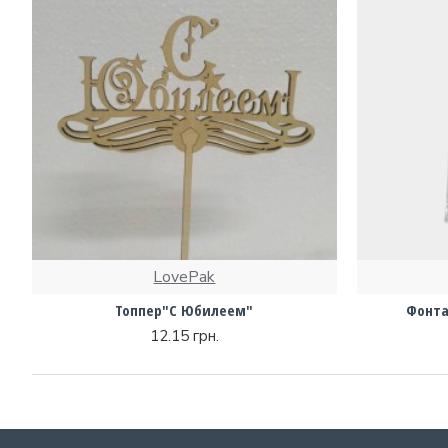
LovePak
Топпер"С Юбилеем"
Фонта
12.15 грн.