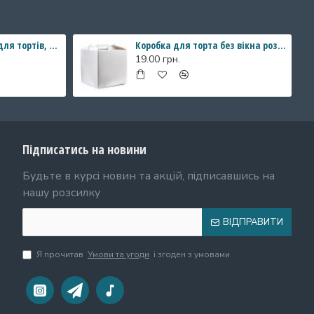
Коробка "Акваріум" для тортів, бенто - тортів. 140*140*80
Коробка для торта без вікна розмір 250*250*150 мм
19.00 грн.
Підписатись на новини
Будьте в курсі новин та акцій, підписавшись на
нашу розсилку
ВІДПРАВИТИ
Я прочитав
Умови та угоди
і згоден з умовами