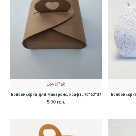
LovePak
Бонбоньєрка для макаронс, крафт, 70*62*37
Бонбоньєрка
5.00 грн.