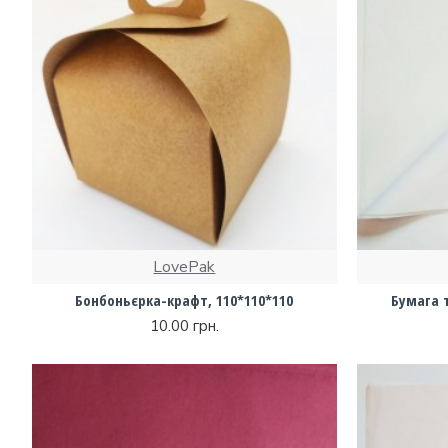
LovePak
Бонбоньєрка-крафт, 110*110*110
Бумага 
10.00 грн.