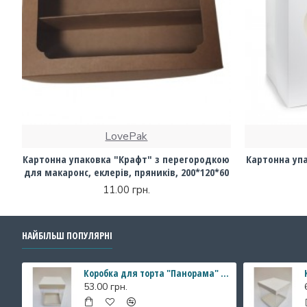
LovePak
Картонна упаковка "Крафт" з перегородкою
Картонна упа
для макаронс, еклерів, пряників, 200*120*60
11.00 грн.
НАЙБІЛЬШ ПОПУЛЯРНІ
Коробка для торта "Панорама" з прозорими стінками, 146*146*200 мм
53.00 грн.