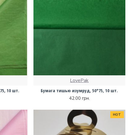
LovePak
5, 10 шт.
Бумага тишью изумруд, 50*75, 10 шт.
42.00 грн.
HOT