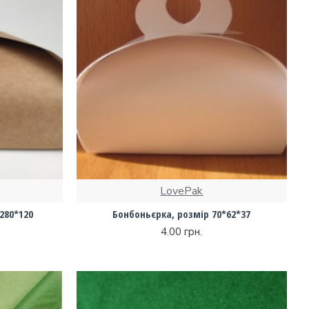
LovePak
280*120
Бонбоньєрка, розмір 70*62*37
4.00 грн.