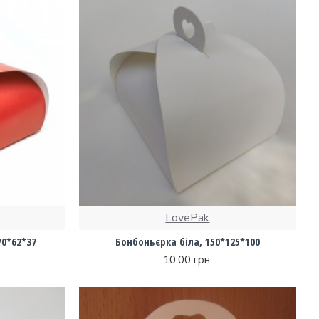
LovePak
70*62*37
Бонбоньєрка біла, 150*125*100
10.00 грн.