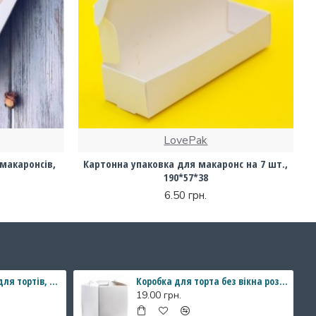
LovePak
макаронсів,
Картонна упаковка для макаронс на 7 шт.,
190*57*38
6.50 грн.
Коробка "Акваріум" для тортів, бенто - тортів. 140*140*80
Коробка для торта без вікна розмір 250*250*150 мм
19.00 грн.