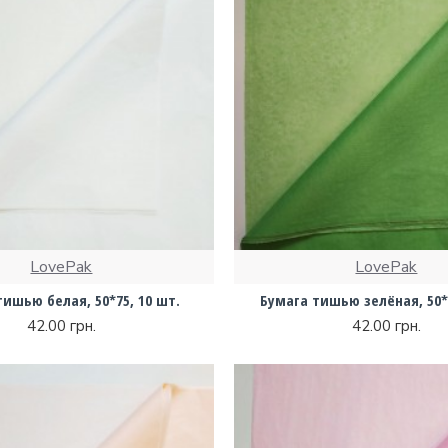
LovePak
LovePak
тишью белая, 50*75, 10 шт.
Бумага тишью зелёная, 50*7
42.00 грн.
42.00 грн.