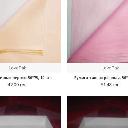
LovePak
LovePak
ишью персик, 50*75, 10 шт.
Бумага тишью розовая, 50*7
42.00 грн.
51.48 грн.