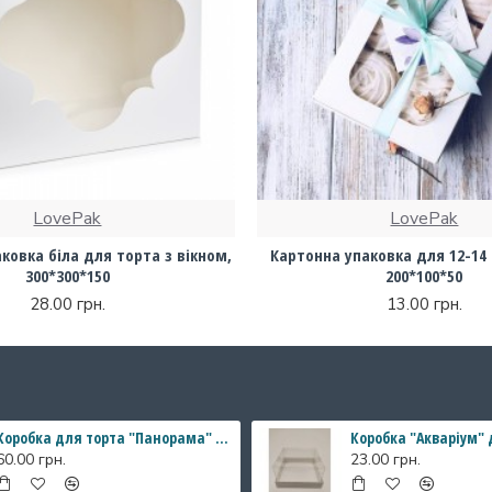
LovePak
LovePak
ковка біла для торта з вікном,
Картонна упаковка для 12-14 
300*300*150
200*100*50
28.00 грн.
13.00 грн.
Коробка для торта "Панорама" з прозорими стінками, 196*196*200 мм
60.00 грн.
23.00 грн.