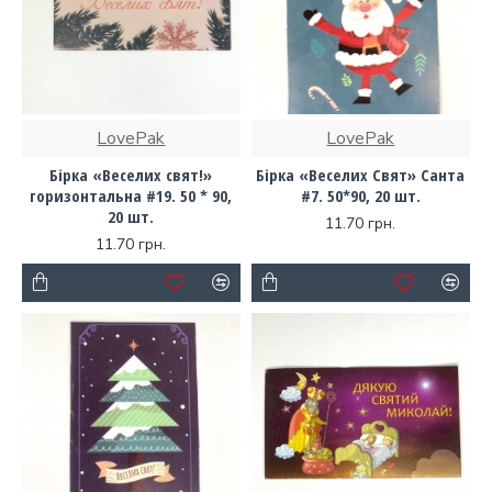
LovePak
LovePak
Бірка «Веселих свят!»
Бірка «Веселих Свят» Санта
горизонтальна #19. 50 * 90,
#7. 50*90, 20 шт.
20 шт.
11.70 грн.
11.70 грн.