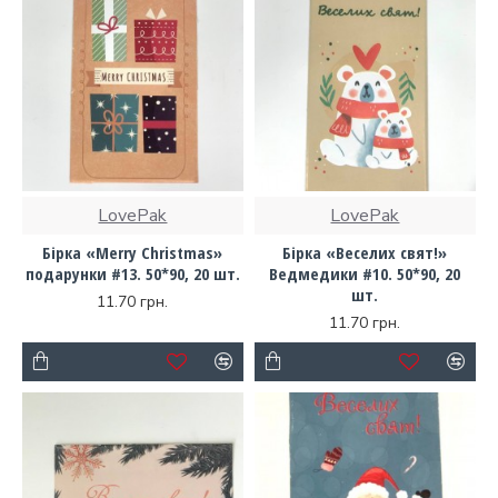
LovePak
LovePak
Бірка «Merry Christmas»
Бірка «Веселих свят!»
подарунки #13. 50*90, 20 шт.
Ведмедики #10. 50*90, 20
шт.
11.70 грн.
11.70 грн.