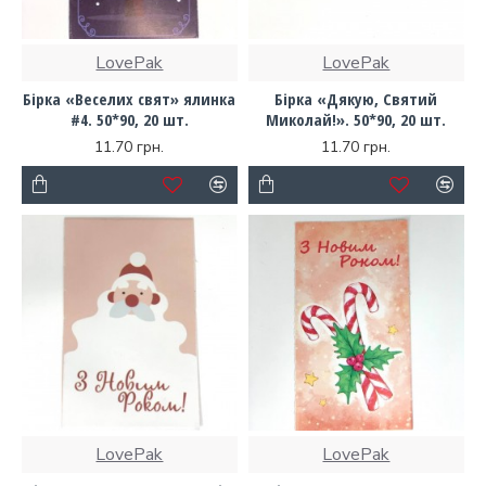
LovePak
LovePak
Бірка «Веселих свят» ялинка
Бірка «Дякую, Святий
#4. 50*90, 20 шт.
Миколай!». 50*90, 20 шт.
11.70 грн.
11.70 грн.
LovePak
LovePak