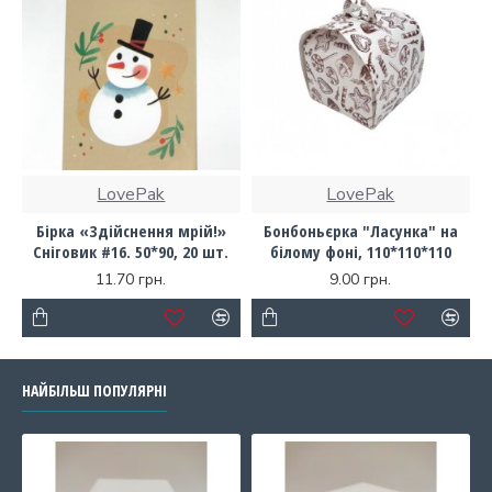
LovePak
LovePak
Бірка «Здійснення мрій!»
Бонбоньєрка "Ласунка" на
Сніговик #16. 50*90, 20 шт.
білому фоні, 110*110*110
11.70 грн.
9.00 грн.
НАЙБІЛЬШ ПОПУЛЯРНІ