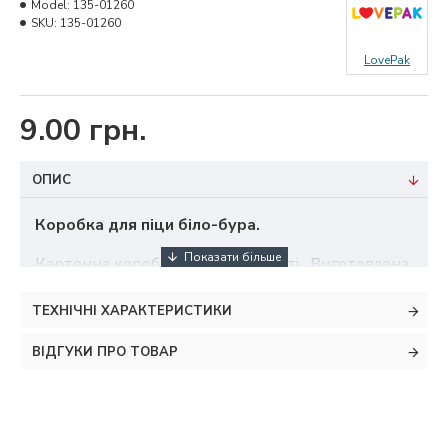
Model:
135-01260
SKU:
135-01260
LovePak
9.00 грн.
ОПИС
Коробка для піци біло-бура.
Картонна коробка відмінної якості. Виготовлена
з досить жорсткого мікрогофрокартону.
ТЕХНІЧНІ ХАРАКТЕРИСТИКИ
Використовується для доставки піци, пирогів,
хачапурі.
ВІДГУКИ ПРО ТОВАР
Можете бути впевнені в тому, що ваша гаряча та
ароматна продукція не деформує коробку