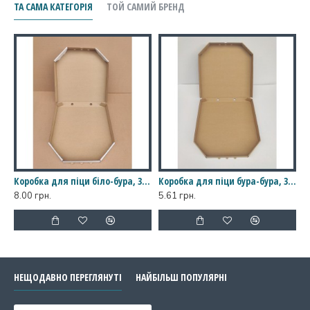
Розмір
:
ТА САМА КАТЕГОРІЯ
ТОЙ САМИЙ БРЕНД
довжина - 32 см
ширина - 32 см
висота - 3,5 см
Коробка для піци біло-бура, 300*300*35
Коробка для піци бура-бура, 300*300*35
8.00 грн.
5.61 грн.
НЕЩОДАВНО ПЕРЕГЛЯНУТІ
НАЙБІЛЬШ ПОПУЛЯРНІ