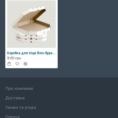
Коробка для піци біло-бура, 320*320*35
9.00 грн.
Про компанію
Доставка
Умови та угоди
Оплата