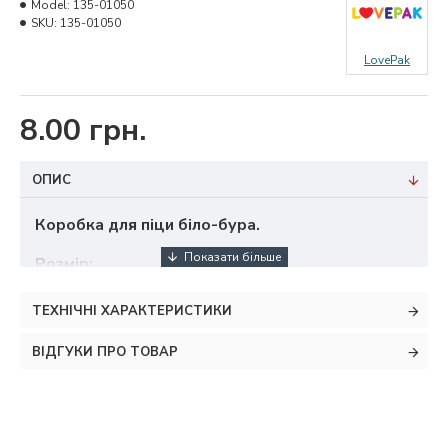
Model:
135-01050
SKU:
135-01050
LovePak
8.00 грн.
ОПИС
Коробка для піци біло-бура.
Розмір:
довжина - 30 см
ТЕХНІЧНІ ХАРАКТЕРИСТИКИ
ширина - 30 см
висота - 3,5 см
ВІДГУКИ ПРО ТОВАР
Мінімальне замовлення - 10 шт.
Максимальна знижка - 5% при покупці на суму