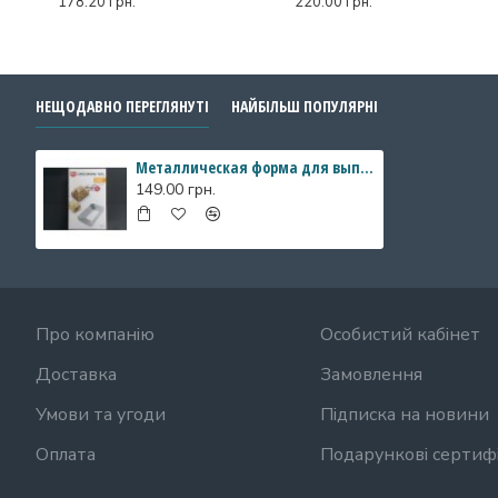
178.20 грн.
220.00 грн.
НЕЩОДАВНО ПЕРЕГЛЯНУТІ
НАЙБІЛЬШ ПОПУЛЯРНІ
Металлическая форма для выпечки "Прямоугольная"
149.00 грн.
Про компанію
Особистий кабінет
Доставка
Замовлення
Умови та угоди
Підписка на новини
Оплата
Подарункові сертиф