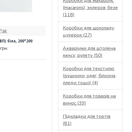
Коробки для макаронс
(macarons), эклеров, безе
(118)
Коробки для шоколаду,
Pak
цукерок (27)
П) біла, 200*200
Акваріуми для штолена,
грн.
кексу, рулету (50)
Коробки для текстилю
(рушники, одяг, білизна,
пледи тощо) (4)
Коробки для товарів на
винос (39)
Підкладки для тортів
(81)