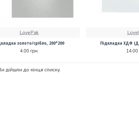
LovePak
Love
дкладка золото/срібло, 200*200
Підкладка ХДФ (ДВ
4.00 грн.
14.00 
Ви дійшли до кінця списку.