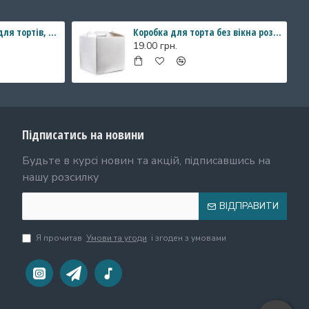
Коробка "Акваріум" для тортів, бенто - тортів. 140*140*80
Коробка для торта без вікна розмір 250*250*150 мм
19.00 грн.
Підписатись на новини
Будьте в курсі новин та акцій, підписавшись на
нашу розсилку
ВІДПРАВИТИ
Я прочитав
Умови та угоди
і згоден з умовами