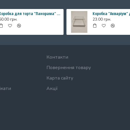
Коробка для торта "Панорама" з прозорими стінками, 196*196*200 мм
60.00 грн.
23.00 грн.
Контакти
Повернення товару
Карта сайту
ікати
Акції