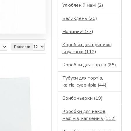
Улюбленій мамі (2)
Великдень (20)
Новинки! (77)
Коробки для пряників,
Показати
круасанів (112)
Коробки для тортів (65)
Тубуси для тортів,
квітів, сувенірів (44)
Бонбоньєрки (19)
Коробки для кексів,
мафінів, капкейків (112)