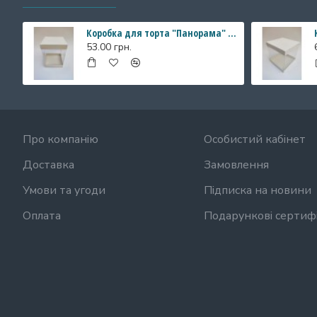
Коробка для торта "Панорама" з прозорими стінками, 146*146*200 мм
53.00 грн.
Про компанію
Особистий кабінет
Доставка
Замовлення
Умови та угоди
Підписка на новини
Оплата
Подарункові сертиф