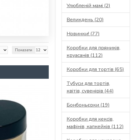
Улюбленій мамі (2)
Великдень (20)
Новинки! (77)
Коробки для пряників,
Показати
круасанів (112)
Коробки для тортів (65)
Тубуси для тортів,
квітів, сувенірів (44)
Бонбоньєрки (19)
Коробки для кексів,
мафінів, капкейків (112)