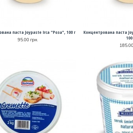
вана паста Joypaste Irca "Роза", 100 г
Концентрована паста Joy
100
95.00 грн.
185.00