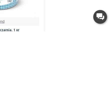
and
zarnia, 1 кг
 грн.