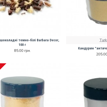
шоколадні темно-білі Barbara Decor,
Tur
100 г
Кандурин "античне
85.00 грн.
205.00