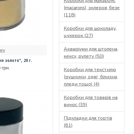
Коробки для макаронс
(macarons), эклеров, безе
(118)
Коробки для шоколаду,
цукерок (27)
Акваріуми для штолена,
key
кексу, рулету (50)
 золото", 20 г.
 грн.
Коробки для текстилю
(рушники, одяг, білизна,
пледи тощо) (4)
Коробки для товарів на
винос (39)
Підкладки для тортів
(81)