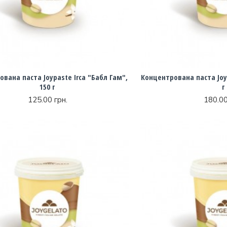
вана паста Joypaste Irca "Бабл Гам",
Концентрована паста Joyp
150 г
г
125.00 грн.
180.00