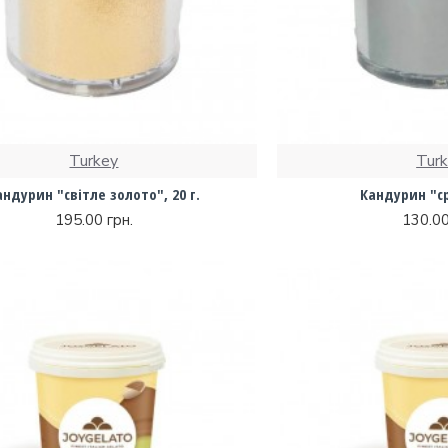
Turkey
Tur
андурин "світле золото", 20 г.
Кандурин "срі
195.00 грн.
130.00