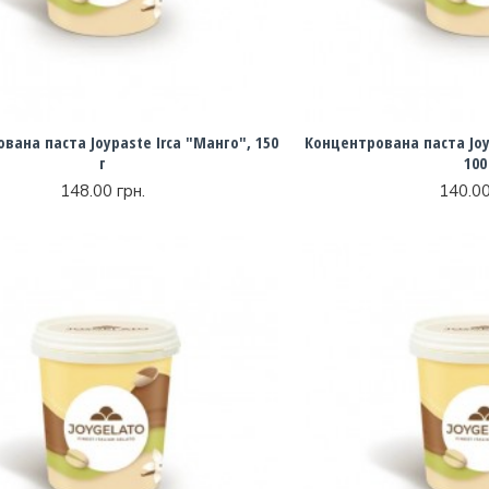
вана паста Joypaste Irca "Манго", 150
Концентрована паста Joy
г
100
148.00 грн.
140.00