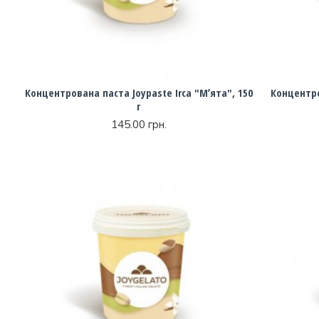
Концентрована паста Joypaste Irca "Мʼята", 150
Концентро
г
145.00 грн.