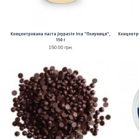
Концентрована паста Joypaste Irca "Полуниця",
Концентро
150 г
150.00 грн.