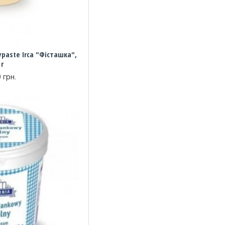
paste Irca "Фісташка",
 г
 грн.