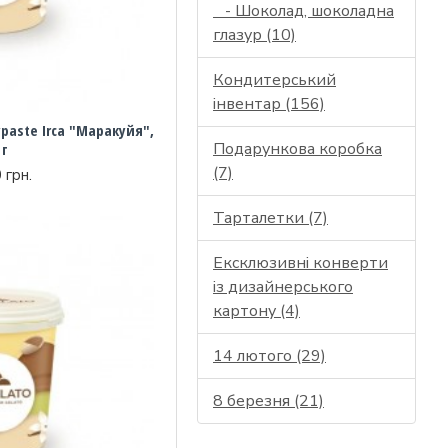
- Шоколад, шоколадна
глазур (10)
Кондитерський
інвентар (156)
paste Irca "Маракуйя",
Подарункова коробка
 г
(7)
 грн.
Тарталетки (7)
Ексклюзивні конверти
із дизайнерського
картону (4)
14 лютого (29)
8 березня (21)