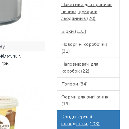
Пакетики для пряників,
печива, цукерок,
льодяників (20)
Бірки (133)
Новорічні коробочки
key
(31)
бло", 10 г.
 грн.
Наповнювачі для
коробок (22)
Топери (34)
Форми для випікання
(19)
Кондитерські
інгредієнти (103)