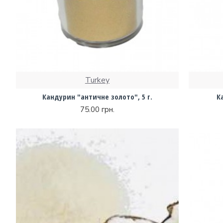
Turkey
Кандурин "античне золото", 5 г.
К
75.00 грн.