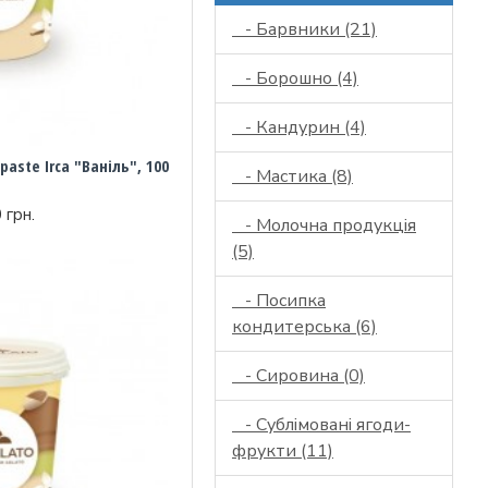
- Барвники (21)
- Борошно (4)
- Кандурин (4)
aste Irca "Ваніль", 100
- Мастика (8)
 грн.
- Молочна продукція
(5)
- Посипка
кондитерська (6)
- Сировина (0)
- Сублімовані ягоди-
фрукти (11)