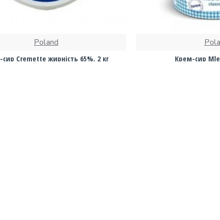
Poland
Pol
-сир Cremette жирність 65%, 2 кг
Крем-сир Mlec
720.00 грн.
290.00